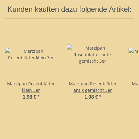
Kunden kauften dazu folgende Artikel:
Marzipan Rosenblätter
Marzipan Rosenblätter
Ma
klein 3er
antik gemischt 3er
1,98 €
*
1,98 €
*