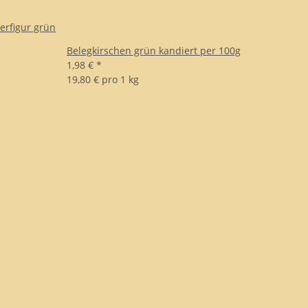
erfigur grün
Belegkirschen grün kandiert per 100g
1,98 €
*
19,80 € pro 1 kg