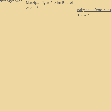
chfangkehrer
Marzipanfigur Pilz im Beutel
2,98 €
*
Baby schlafend Zuck
9,80 €
*