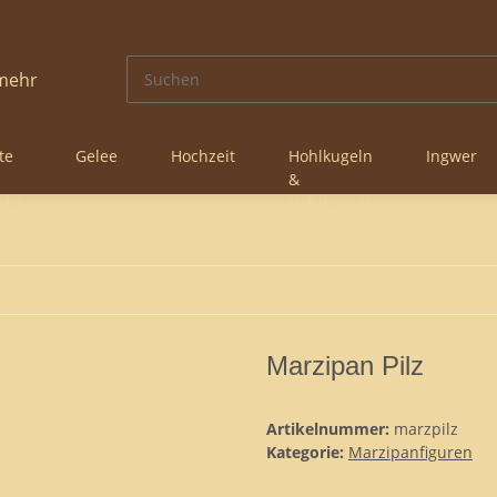
te
Gelee
Hochzeit
Hohlkugeln
Ingwer
&
nke
Hohlkörper
Marzipan Pilz
Artikelnummer:
marzpilz
Kategorie:
Marzipanfiguren