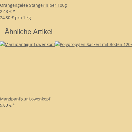
Orangengelee Stangerln per 100g
2,48 €
*
24,80 € pro 1 kg
Ähnliche Artikel
Marzipanfigur Löwenkopf
9,80 €
*