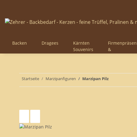
Backen
Dragees
Kärnten
Firmenpräsen
Souvenirs
&
Werbegesche
Startseite
Marzipanfiguren
Marzipan Pilz