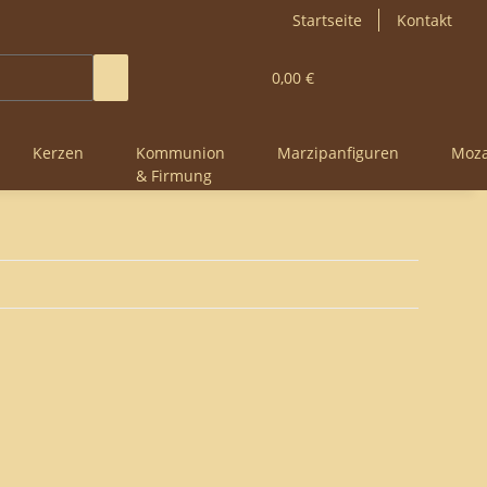
Startseite
Kontakt
0,00 €
Kerzen
Kommunion
Marzipanfiguren
Moza
& Firmung