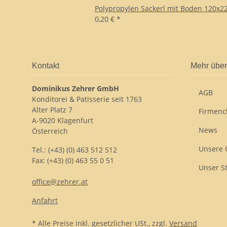
Polypropylen Sackerl mit Boden 120x22
0,20 €
*
Kontakt
Mehr über
Dominikus Zehrer GmbH
AGB
Konditorei & Patisserie seit 1763
Alter Platz 7
Firmenc
A-9020 Klagenfurt
News
Österreich
Unsere 
Tel.: (+43) (0) 463 512 512
Fax: (+43) (0) 463 55 0 51
Unser S
office@zehrer.at
Anfahrt
* Alle Preise inkl. gesetzlicher USt., zzgl.
Versand