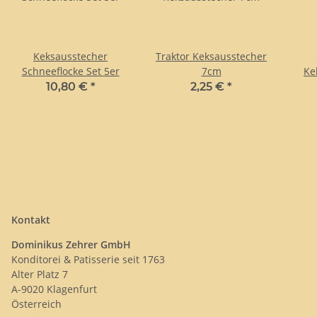
Keksausstecher
Traktor Keksausstecher
Schneeflocke Set 5er
7cm
Ke
10,80 €
*
2,25 €
*
Kontakt
Dominikus Zehrer GmbH
Konditorei & Patisserie seit 1763
Alter Platz 7
A-9020 Klagenfurt
Österreich