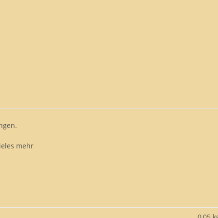
ngen.
ieles mehr
0,05 k