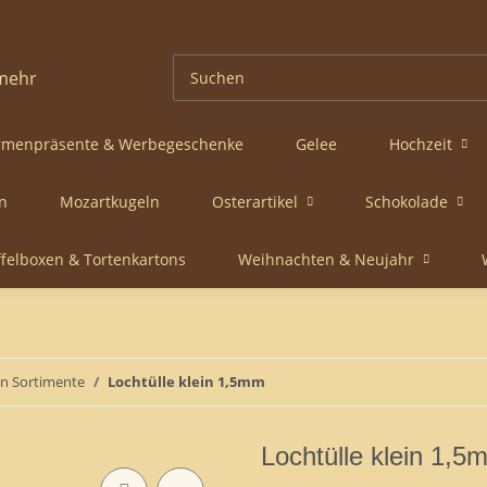
rmenpräsente & Werbegeschenke
Gelee
Hochzeit
n
Mozartkugeln
Osterartikel
Schokolade
ffelboxen & Tortenkartons
Weihnachten & Neujahr
len Sortimente
Lochtülle klein 1,5mm
Lochtülle klein 1,5