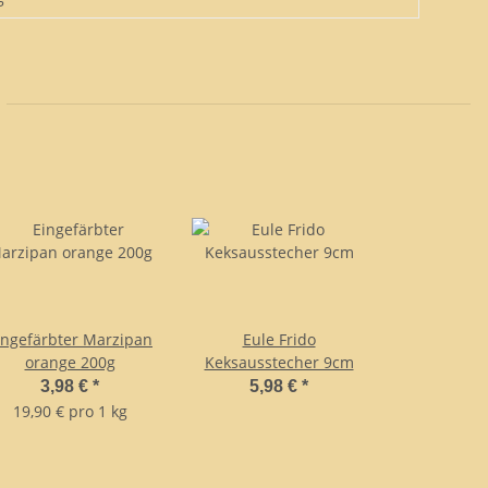
ingefärbter Marzipan
Eule Frido
orange 200g
Keksausstecher 9cm
3,98 €
*
5,98 €
*
19,90 € pro 1 kg