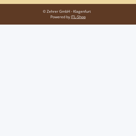
© Zehrer GmbH - Klagenfurt
Powered by
JTL-Shop