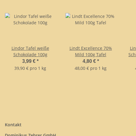
Lindor Tafel weiße
Lindt Excellence 70%
Li
Schokolade 100g
Mild 100g Tafel
Sch
3,99 €
*
4,80 €
*
39,90 € pro 1 kg
48,00 € pro 1 kg
Kontakt
Dominikus Zehrer GmbH