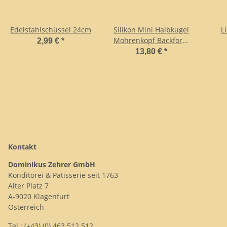
Edelstahlschüssel 24cm
Silikon Mini Halbkugel
L
Mohrenkopf Backform
2,99 €
*
5er
13,80 €
*
Kontakt
Dominikus Zehrer GmbH
Konditorei & Patisserie seit 1763
Alter Platz 7
A-9020 Klagenfurt
Österreich
Tel.: (+43) (0) 463 512 512