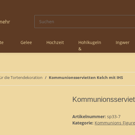
te
Gelee
Hochzeit
Hohlkugeln
Ingwer
&
nke
Hohlkörper
r die Tortendekoration
Kommunionsservietten Kelch mit IHS
Kommunionsserviet
Artikelnummer:
sp33-7
Kategorie:
Kommunions Figuren