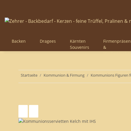
Backen
Dragees
Kärnten
Firmenpräsen
Souvenirs
&
Werbegesche
Startseite
Kommunion & Firmung
Kommunions Figuren fü