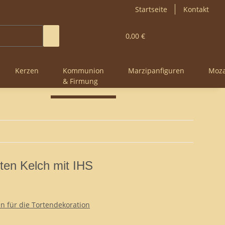
Startseite
Kontakt
0,00 €
Kerzen
Kommunion
Marzipanfiguren
Moza
& Firmung
ten Kelch mit IHS
 für die Tortendekoration