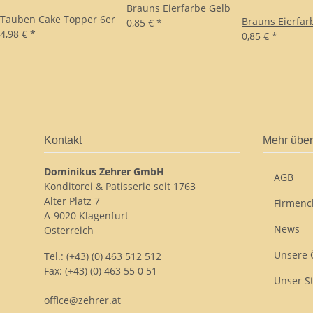
Brauns Eierfarbe Gelb
Tauben Cake Topper 6er
Brauns Eierfa
0,85 €
*
4,98 €
*
0,85 €
*
Kontakt
Mehr über
Dominikus Zehrer GmbH
AGB
Konditorei & Patisserie seit 1763
Alter Platz 7
Firmenc
A-9020 Klagenfurt
News
Österreich
Unsere 
Tel.: (+43) (0) 463 512 512
Fax: (+43) (0) 463 55 0 51
Unser S
office@zehrer.at