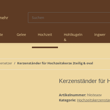
te
Gelee
Hochzeit
Hohlkugeln
Ingwer
&
nke
Hohlkörper
ersetzer
Kerzenständer für Hochzeitskerze 2teilig & oval
Kerzenständer für H
Artikelnummer:
hksteaov
Kategorie:
Hochzeitskerzenstä