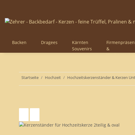
Backen
Dragees
Kärnten
Firmenpräsen
Souvenirs
&
Werbegesche
Startseite
Hochzeit
Hochzeitskerzenständer & Kerzen Unt