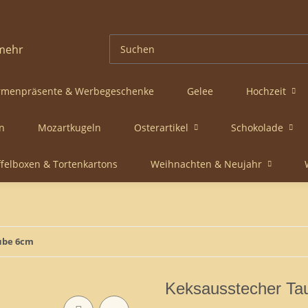
rmenpräsente & Werbegeschenke
Gelee
Hochzeit
n
Mozartkugeln
Osterartikel
Schokolade
ffelboxen & Tortenkartons
Weihnachten & Neujahr
ube 6cm
Keksausstecher Ta