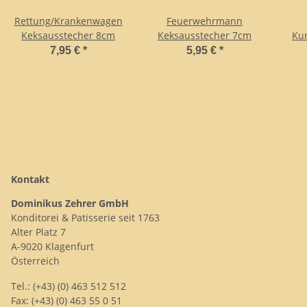
Rettung/Krankenwagen
Feuerwehrmann
Keksausstecher 8cm
Keksausstecher 7cm
Kun
mi
7,95 €
*
5,95 €
*
Kontakt
Dominikus Zehrer GmbH
Konditorei & Patisserie seit 1763
Alter Platz 7
A-9020 Klagenfurt
Österreich
Tel.: (+43) (0) 463 512 512
Fax: (+43) (0) 463 55 0 51