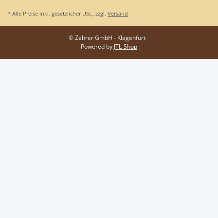
* Alle Preise inkl. gesetzlicher USt., zzgl.
Versand
© Zehrer GmbH - Klagenfurt
Powered by
JTL-Shop