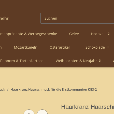
rmenpräsente & Werbegeschenke
Gelee
Hochzeit
n
Mozartkugeln
Osterartikel
Schokolade
ffelboxen & Tortenkartons
Weihnachten & Neujahr
uck
Haarkranz Haarschmuck für die Erstkommunion KG3-2
Haarkranz Haarsch