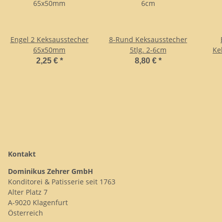
Engel 2 Keksausstecher
8-Rund Keksausstecher
65x50mm
5tlg. 2-6cm
Ke
2,25 €
*
8,80 €
*
Kontakt
Dominikus Zehrer GmbH
Konditorei & Patisserie seit 1763
Alter Platz 7
A-9020 Klagenfurt
Österreich