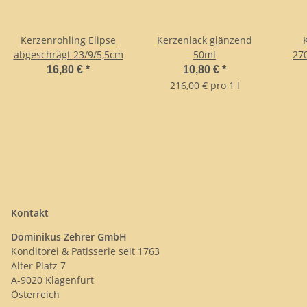
Kerzenrohling Elipse
Kerzenlack glänzend
abgeschrägt 23/9/5,5cm
50ml
27
16,80 €
*
10,80 €
*
216,00 € pro 1 l
Kontakt
Dominikus Zehrer GmbH
Konditorei & Patisserie seit 1763
Alter Platz 7
A-9020 Klagenfurt
Österreich