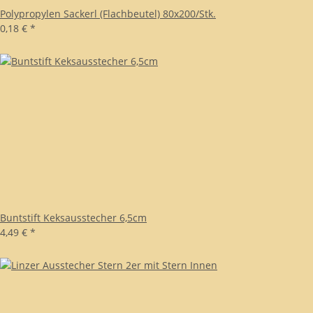
Polypropylen Sackerl (Flachbeutel) 80x200/Stk.
0,18 €
*
Buntstift Keksausstecher 6,5cm
4,49 €
*