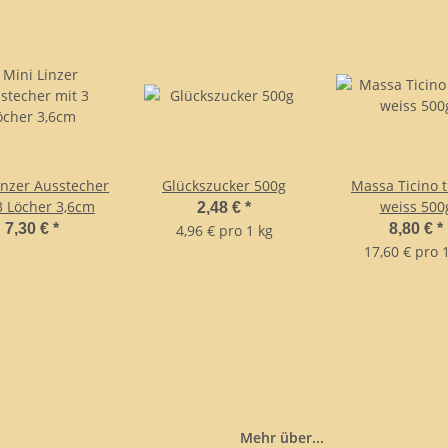
inzer Ausstecher
Glückszucker 500g
Massa Ticino t
3 Löcher 3,6cm
weiss 500
2,48 €
*
7,30 €
*
8,80 €
*
4,96 € pro 1 kg
17,60 € pro 
Mehr über...