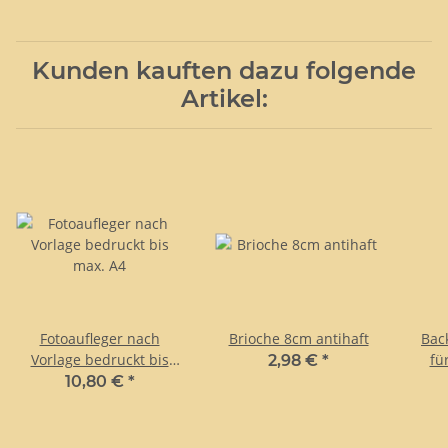
Kunden kauften dazu folgende
Artikel:
Fotoaufleger nach
Brioche 8cm antihaft
Bac
Vorlage bedruckt bis
fü
2,98 €
*
max. A4
10,80 €
*