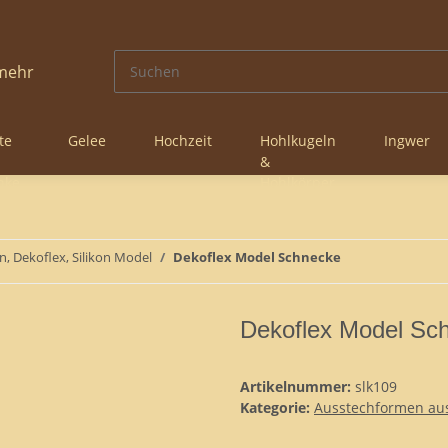
te
Gelee
Hochzeit
Hohlkugeln
Ingwer
&
nke
Hohlkörper
n, Dekoflex, Silikon Model
Dekoflex Model Schnecke
Dekoflex Model Sc
Artikelnummer:
slk109
Kategorie:
Ausstechformen aus 