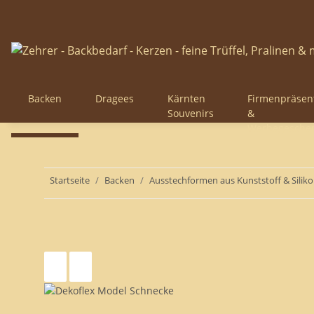
Backen
Dragees
Kärnten
Firmenpräsen
Souvenirs
&
Werbegesche
Startseite
Backen
Ausstechformen aus Kunststoff & Siliko