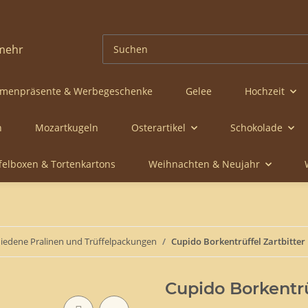
rmenpräsente & Werbegeschenke
Gelee
Hochzeit
n
Mozartkugeln
Osterartikel
Schokolade
ffelboxen & Tortenkartons
Weihnachten & Neujahr
iedene Pralinen und Trüffelpackungen
Cupido Borkentrüffel Zartbitter
Cupido Borkentrü