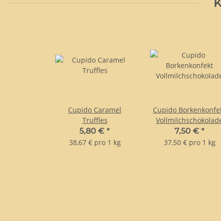
K
Cupido Caramel
Cupido Borkenkonfe
Truffles
Vollmilchschokolad
5,80 €
*
7,50 €
*
38,67 € pro 1 kg
37,50 € pro 1 kg