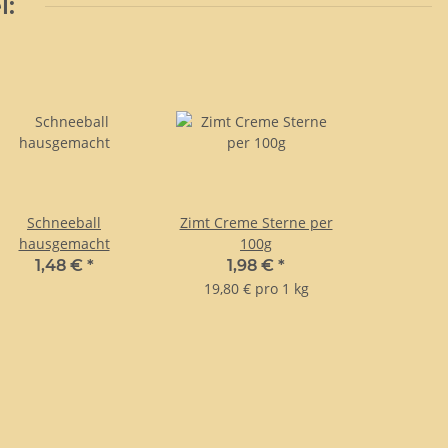
l:
Schneeball
Zimt Creme Sterne per
hausgemacht
100g
1,48 €
*
1,98 €
*
19,80 € pro 1 kg