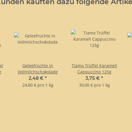
unden kauften dazu folgende Artike
kt
Geleefrüchte in
Tiamo Trüffel Karamell
e
Vollmilchschokolade
Cappuccino 125g
2,48 €
*
3,75 €
*
24,80 € pro 1 kg
30,00 € pro 1 kg