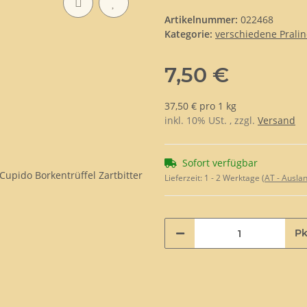
Artikelnummer:
022468
Kategorie:
verschiedene Prali
7,50 €
37,50 € pro 1 kg
inkl. 10% USt. , zzgl.
Versand
Sofort verfügbar
Lieferzeit:
1 - 2 Werktage
(AT - Ausla
Pk