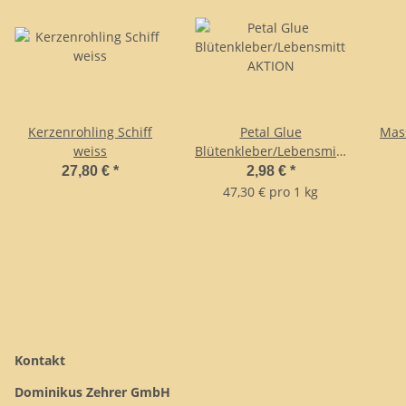
Kerzenrohling Schiff
Petal Glue
Mass
weiss
Blütenkleber/Lebensmittelkleber
AKTION
27,80 €
*
2,98 €
*
47,30 € pro 1 kg
Kontakt
Dominikus Zehrer GmbH