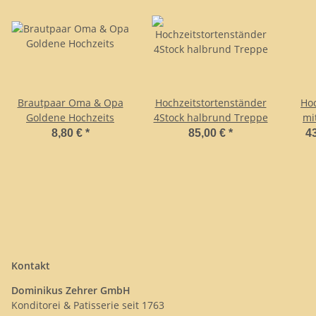
Brautpaar Oma & Opa
Hochzeitstortenständer
Hoc
Goldene Hochzeits
4Stock halbrund Treppe
mi
8,80 €
*
85,00 €
*
43
Kontakt
Dominikus Zehrer GmbH
Konditorei & Patisserie seit 1763