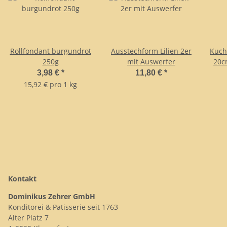
Rollfondant burgundrot
Ausstechform Lilien 2er
Kuch
250g
mit Auswerfer
20c
3,98 €
*
11,80 €
*
15,92 € pro 1 kg
Kontakt
Dominikus Zehrer GmbH
Konditorei & Patisserie seit 1763
Alter Platz 7