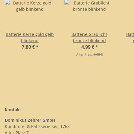
Batterie Kerze gold gelb
Batterie Grablicht
Batt
blinkend
bronze blinkend
7,80 €
*
4,99 €
*
Alter Preis:
7,90 €
Kontakt
Dominikus Zehrer GmbH
Konditorei & Patisserie seit 1763
Alter Platz 7