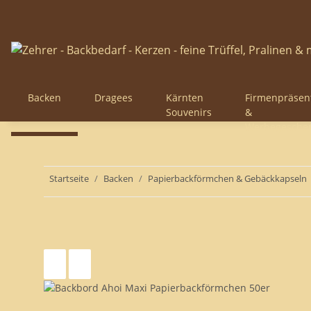
Backen
Dragees
Kärnten
Firmenpräsen
Souvenirs
&
Werbegesche
Startseite
Backen
Papierbackförmchen & Gebäckkapseln