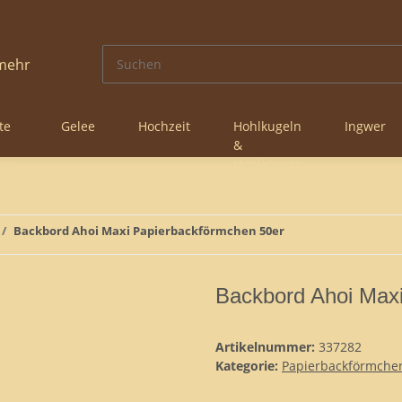
te
Gelee
Hochzeit
Hohlkugeln
Ingwer
&
nke
Hohlkörper
Backbord Ahoi Maxi Papierbackförmchen 50er
Backbord Ahoi Max
Artikelnummer:
337282
Kategorie:
Papierbackförmche