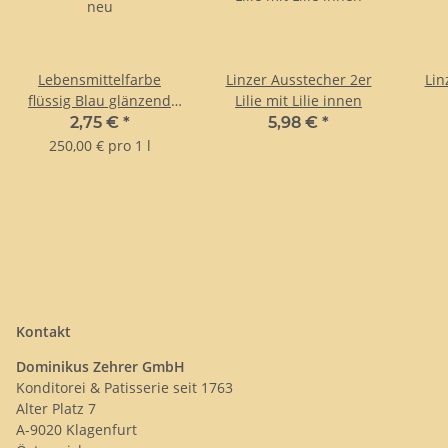
Lebensmittelfarbe
Linzer Ausstecher 2er
Lin
flüssig Blau glänzend
Lilie mit Lilie innen
neu
2,75 €
*
5,98 €
*
250,00 € pro 1 l
Kontakt
Dominikus Zehrer GmbH
Konditorei & Patisserie seit 1763
Alter Platz 7
A-9020 Klagenfurt