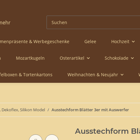
rmenpräsente & Werbegeschenke
Gelee
Hochzeit
n
Mozartkugeln
Osterartikel
Schokolade
ffelboxen & Tortenkartons
Weihnachten & Neujahr
 Dekoflex, Silikon Model
Ausstechform Blätter 3er mit Auswerfer
Ausstechform Blä