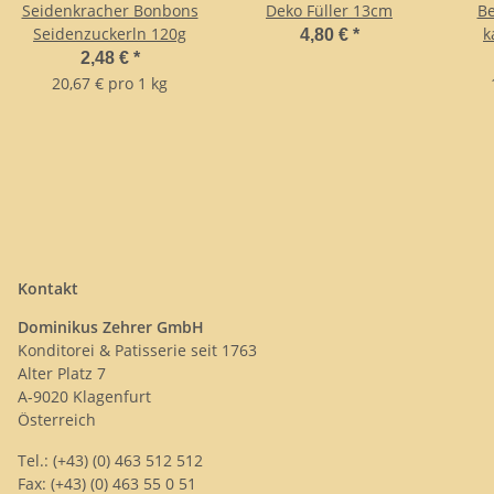
Seidenkracher Bonbons
Deko Füller 13cm
Be
Seidenzuckerln 120g
k
4,80 €
*
2,48 €
*
20,67 € pro 1 kg
Kontakt
Dominikus Zehrer GmbH
Konditorei & Patisserie seit 1763
Alter Platz 7
A-9020 Klagenfurt
Österreich
Tel.: (+43) (0) 463 512 512
Fax: (+43) (0) 463 55 0 51